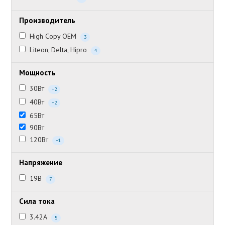
Производитель
High Copy OEM
3
Liteon, Delta, Hipro
4
Мощность
30Вт
+2
40Вт
+2
65Вт
90Вт
120Вт
+1
Напряжение
19В
7
Сила тока
3.42А
5