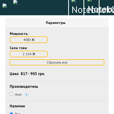
Параметры
Мощность:
40Вт
Сила тока:
2.15А
Сбросить все
Цена
817
-
903
грн.
Производитель
Acer
2
Наличие