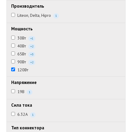
Производитель
Liteon, Delta, Hipro
1
Мощность
30Вт
+1
40Вт
+2
65Вт
+3
90Вт
+2
120Вт
Напряжение
19В
1
Сила тока
6.32А
1
Тип коннектора