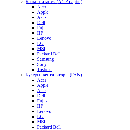
Блоки питания (AC Adaptor)
Acer
Apple
Asus
Dell
Fujitsu
HP
Lenovo
LG
MSI
Packard Bell
Samsung
Sony
Toshiba
Кулеры, вентиляторы (FAN)
Acer
Apple
Asus
Dell
Fujitsu
HP
Lenovo
LG
MSI
Packard Bell