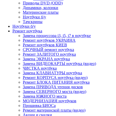
Приводы DVD (ODD)
Динамики, колонки
Материнские платы
Ноутбуки б/у
Тачскрины
Ноутбуки б/у
Ремонт ноутбука
Замена процессора i3, i5, i7 в ноутбуке
Ремонт ноутбуков УКРАИНА
Ремонт ноутбуков КИЕВ
СРОЧНЫЙ ремонт ноутбука
Ремонт ЗАЛИТОГО ноутбука
Замена ЭКРАНА ноутбука
Замена ВИДЕОКАРТЫ ноутбука (видео)
ЧИСТКА ноутбука
Замена КЛАВИАТУРЫ ноутбука
Ремонт КОРПУСА ноутбука (видео)
Ремонт БЛОКА ПИТАНИЯ ноутбука
Замена ПРИВОДА чтения дисков
Замена СЕВЕРНОГО моста (видео)
Замена ЮЖНОГО моста
МОДЕРНИЗАЦИЯ ноутбуков
Прошивка БИОСа
Ремонт материнской платы (видео)
Акции и скидки