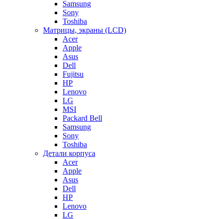
Samsung
Sony
Toshiba
Матрицы, экраны (LCD)
Acer
Apple
Asus
Dell
Fujitsu
HP
Lenovo
LG
MSI
Packard Bell
Samsung
Sony
Toshiba
Детали корпуса
Acer
Apple
Asus
Dell
HP
Lenovo
LG