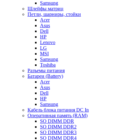
Samsung
Шлейфы матриц
Петли, шарниры, стойки
Acer
Asus
Dell
HP
Lenovo
LG
MSI
Samsung
Toshiba
Разъемы питания
Батареи (Battery)
Acer
Asus
Dell
HP
Samsung
Кабель блока питания DC In
Оперативная память (RAM)
SO DIMM DDR
SO DIMM DDR2
SO DIMM DDR3
SO DIMM DDR4