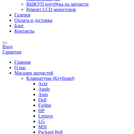
ВЫКУП ноутбука на запчасти
Ремонт LCD мониторов
Галерея
Оплата и доставка
Блог
Контакты
Вход
Гарантия
Главная
О нас
Магазин запчастей
Клавиатуры (Keyboard)
Acer
Apple
Asus
Dell
Fujitsu
HP
Lenovo
LG
MSI
Packard Bell