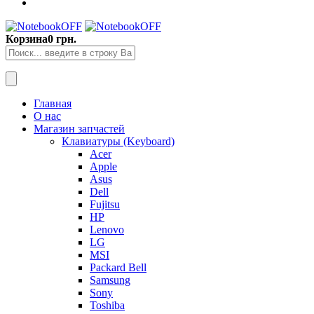
Корзина
0 грн.
Главная
О нас
Магазин запчастей
Клавиатуры (Keyboard)
Acer
Apple
Asus
Dell
Fujitsu
HP
Lenovo
LG
MSI
Packard Bell
Samsung
Sony
Toshiba