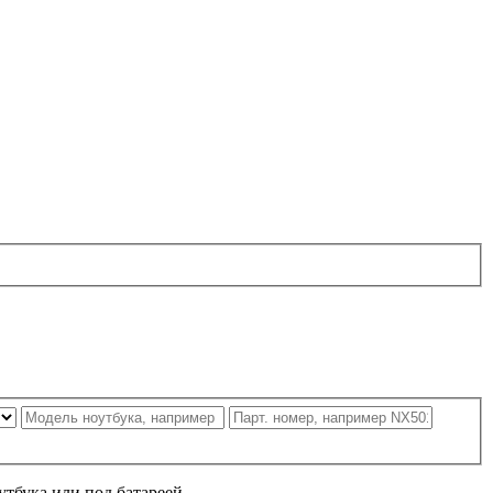
утбука или под батареей