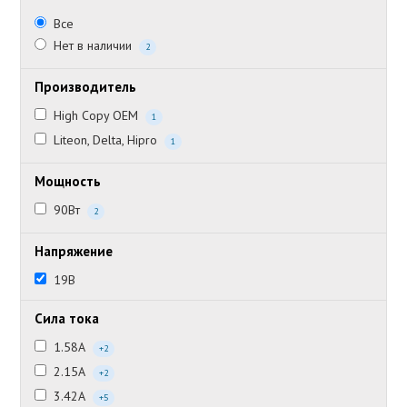
Все
Нет в наличии
2
Производитель
High Copy OEM
1
Liteon, Delta, Hipro
1
Мощность
90Вт
2
Напряжение
19В
Сила тока
1.58А
+2
2.15А
+2
3.42А
+5