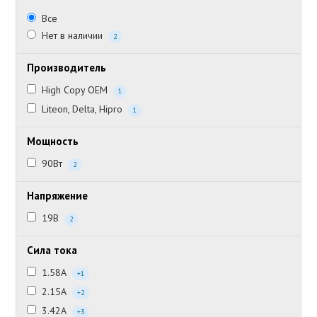
Все
Нет в наличии
2
Производитель
High Copy OEM
1
Liteon, Delta, Hipro
1
Мощность
90Вт
2
Напряжение
19В
2
Сила тока
1.58А
+1
2.15А
+2
3.42А
+3