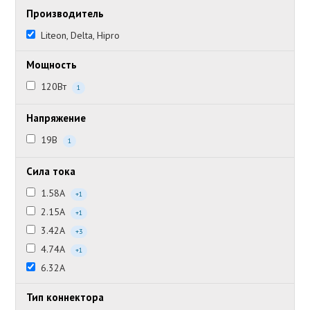
Производитель
Liteon, Delta, Hipro
Мощность
120Вт
1
Напряжение
19В
1
Сила тока
1.58А
+1
2.15А
+1
3.42А
+3
4.74А
+1
6.32А
Тип коннектора