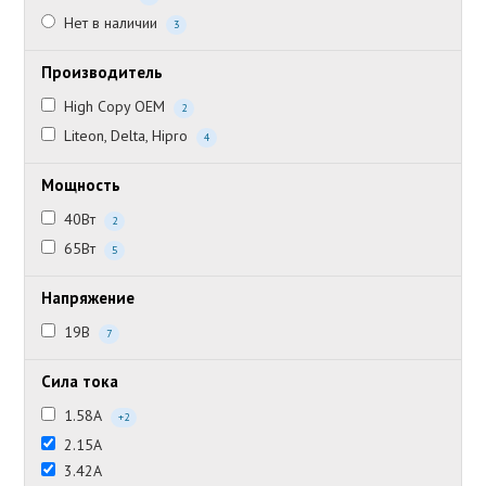
Нет в наличии
3
Производитель
High Copy OEM
2
Liteon, Delta, Hipro
4
Мощность
40Вт
2
65Вт
5
Напряжение
19В
7
Сила тока
1.58А
+2
2.15А
3.42А