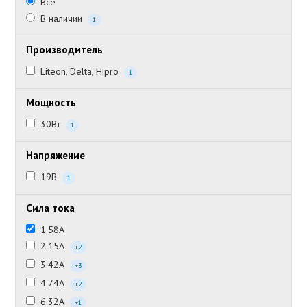
Все
В наличии
1
Производитель
Liteon, Delta, Hipro
1
Мощность
30Вт
1
Напряжение
19В
1
Сила тока
1.58А
2.15А
+2
3.42А
+3
4.74А
+2
6.32А
+1