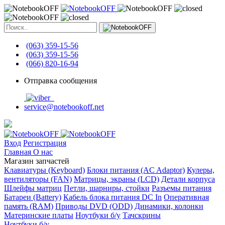
(063) 359-15-56
(063) 359-15-56
(066) 820-16-94
Отправка сообщения
service@notebookoff.net
Вход
Регистрация
Главная
О нас
Магазин запчастей
Клавиатуры (Keyboard)
Блоки питания (AC Adaptor)
Кулеры,
вентиляторы (FAN)
Матрицы, экраны (LCD)
Детали корпуса
Шлейфы матриц
Петли, шарниры, стойки
Разъемы питания
Батареи (Battery)
Кабель блока питания DC In
Оперативная
память (RAM)
Приводы DVD (ODD)
Динамики, колонки
Материнские платы
Ноутбуки б/у
Тачскрины
Ноутбуки б/у