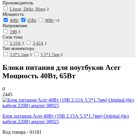
Производитель
Liteon, Delta, Hipro
2
Мощность
40Вт
65Вт
90Вт
+2
Напряжение
19В
3
Сила тока
2.15А
2
3.42А
1
Тип коннектора
3.0*1.1мм
1
5.5*1.7мм
2
Блоки питания для ноутбуков Acer
Мощность 40Вт, 65Вт
0
2445
Блок питания Acer 40Вт (19В 2.15А 5.5*1.7мм) Original (без
кабеля 220В) аналог 08925
Код товара - 01181