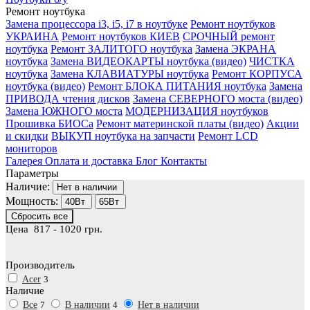
Ремонт ноутбука
Замена процессора i3, i5, i7 в ноутбуке
Ремонт ноутбуков
УКРАИНА
Ремонт ноутбуков КИЕВ
СРОЧНЫЙ ремонт
ноутбука
Ремонт ЗАЛИТОГО ноутбука
Замена ЭКРАНА
ноутбука
Замена ВИДЕОКАРТЫ ноутбука (видео)
ЧИСТКА
ноутбука
Замена КЛАВИАТУРЫ ноутбука
Ремонт КОРПУСА
ноутбука (видео)
Ремонт БЛОКА ПИТАНИЯ ноутбука
Замена
ПРИВОДА чтения дисков
Замена СЕВЕРНОГО моста (видео)
Замена ЮЖНОГО моста
МОДЕРНИЗАЦИЯ ноутбуков
Прошивка БИОСа
Ремонт материнской платы (видео)
Акции
и скидки
ВЫКУП ноутбука на запчасти
Ремонт LCD
мониторов
Галерея
Оплата и доставка
Блог
Контакты
Параметры
Наличие:
Нет в наличии
Мощность:
40Вт
65Вт
Сбросить все
Цена
817
-
1020
грн.
Производитель
Acer
3
Наличие
Все
7
В наличии
4
Нет в наличии