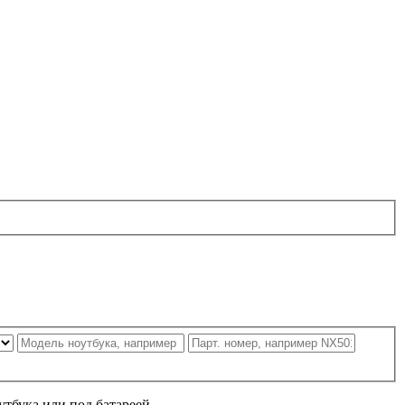
утбука или под батареей