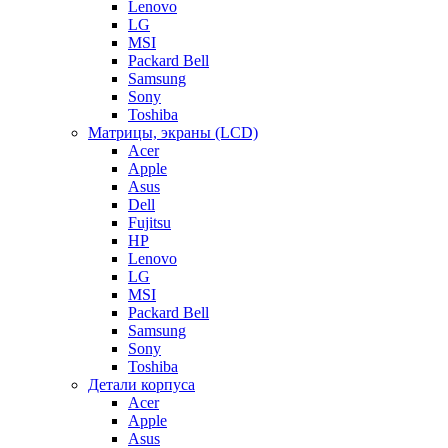
Lenovo
LG
MSI
Packard Bell
Samsung
Sony
Toshiba
Матрицы, экраны (LCD)
Acer
Apple
Asus
Dell
Fujitsu
HP
Lenovo
LG
MSI
Packard Bell
Samsung
Sony
Toshiba
Детали корпуса
Acer
Apple
Asus