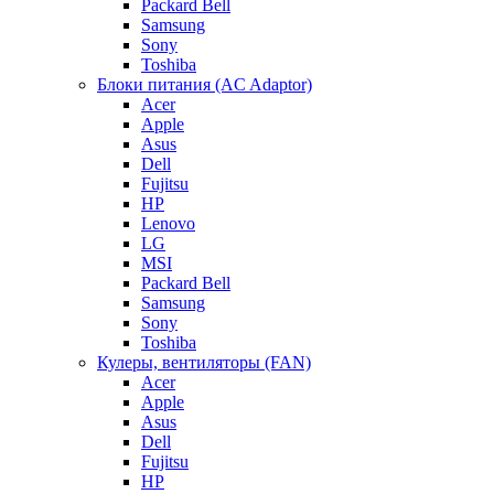
Packard Bell
Samsung
Sony
Toshiba
Блоки питания (AC Adaptor)
Acer
Apple
Asus
Dell
Fujitsu
HP
Lenovo
LG
MSI
Packard Bell
Samsung
Sony
Toshiba
Кулеры, вентиляторы (FAN)
Acer
Apple
Asus
Dell
Fujitsu
HP