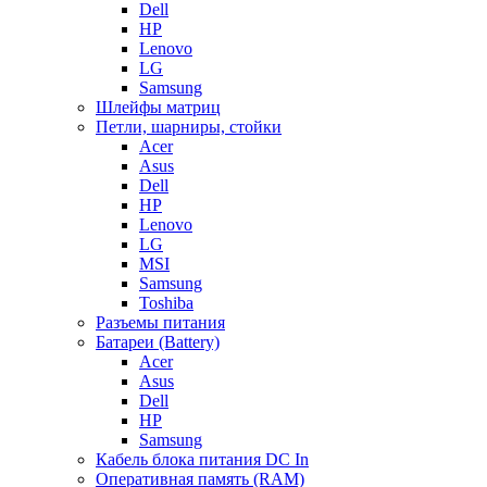
Dell
HP
Lenovo
LG
Samsung
Шлейфы матриц
Петли, шарниры, стойки
Acer
Asus
Dell
HP
Lenovo
LG
MSI
Samsung
Toshiba
Разъемы питания
Батареи (Battery)
Acer
Asus
Dell
HP
Samsung
Кабель блока питания DC In
Оперативная память (RAM)