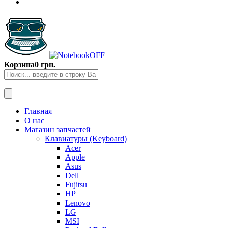
Корзина
0 грн.
Главная
О нас
Магазин запчастей
Клавиатуры (Keyboard)
Acer
Apple
Asus
Dell
Fujitsu
HP
Lenovo
LG
MSI