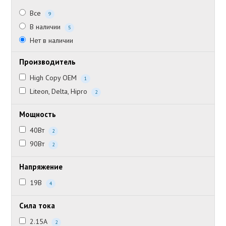
Все
9
В наличии
5
Нет в наличии
Производитель
High Copy OEM
1
Liteon, Delta, Hipro
2
Мощность
40Вт
2
90Вт
2
Напряжение
19В
4
Сила тока
2.15А
2