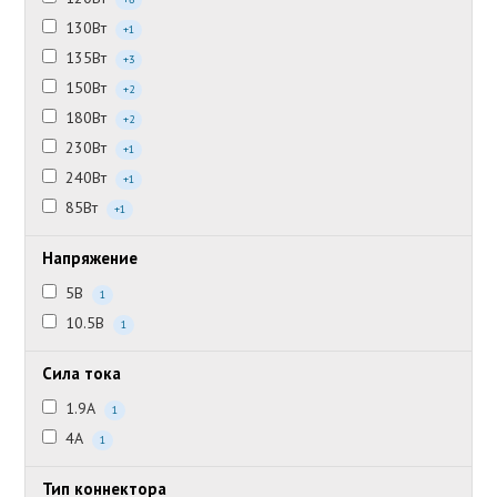
130Вт
+1
135Вт
+3
150Вт
+2
180Вт
+2
230Вт
+1
240Вт
+1
85Вт
+1
Напряжение
5В
1
10.5В
1
Сила тока
1.9А
1
4А
1
Тип коннектора