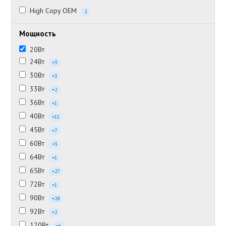
High Copy OEM
2
Мощность
20Вт
24Вт
+3
30Вт
+3
33Вт
+2
36Вт
+1
40Вт
+11
45Вт
+7
60Вт
+3
64Вт
+1
65Вт
+27
72Вт
+1
90Вт
+28
92Вт
+2
120Вт
+6