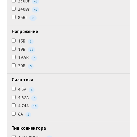
230Вт
+1
240Вт
+1
85Вт
+1
Напряжение
15В
1
19В
15
19.5В
7
20В
5
Сила тока
4.5А
5
4.62А
7
4.74А
15
6А
1
Тип коннектора