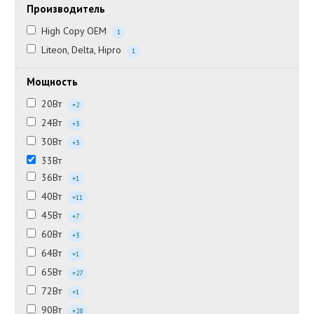
Производитель
High Copy OEM
1
Liteon, Delta, Hipro
1
Мощность
20Вт
+2
24Вт
+3
30Вт
+3
33Вт
36Вт
+1
40Вт
+11
45Вт
+7
60Вт
+3
64Вт
+1
65Вт
+27
72Вт
+1
90Вт
+28