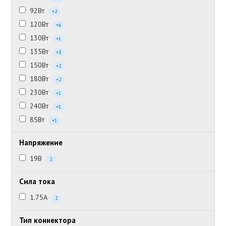
92Вт
+2
120Вт
+6
130Вт
+1
135Вт
+3
150Вт
+2
180Вт
+2
230Вт
+1
240Вт
+1
85Вт
+1
Напряжение
19В
2
Сила тока
1.75А
2
Тип коннектора