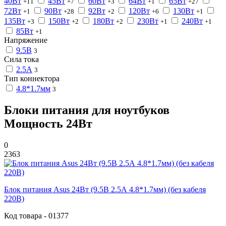
40Вт
45Вт
60Вт
64Вт
65Вт
+11
+7
+3
+1
+27
72Вт
90Вт
92Вт
120Вт
130Вт
+1
+28
+2
+6
+1
135Вт
150Вт
180Вт
230Вт
240Вт
+3
+2
+2
+1
+1
85Вт
+1
Напряжение
9.5В
3
Сила тока
2.5А
3
Тип коннектора
4.8*1.7мм
3
Блоки питания для ноутбуков
Мощность 24Вт
0
2363
Блок питания Asus 24Вт (9.5В 2.5А 4.8*1.7мм) (без кабеля
220В)
Код товара - 01377