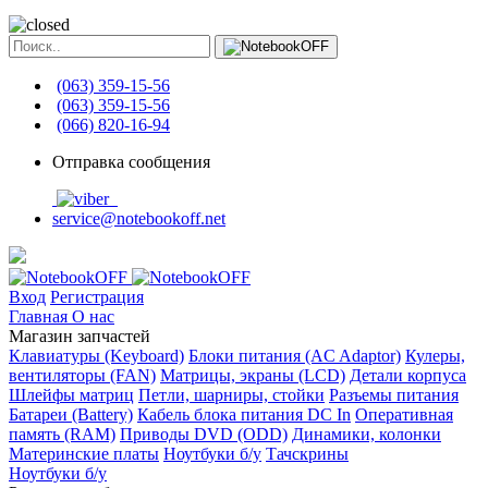
(063) 359-15-56
(063) 359-15-56
(066) 820-16-94
Отправка сообщения
service@notebookoff.net
Вход
Регистрация
Главная
О нас
Магазин запчастей
Клавиатуры (Keyboard)
Блоки питания (AC Adaptor)
Кулеры,
вентиляторы (FAN)
Матрицы, экраны (LCD)
Детали корпуса
Шлейфы матриц
Петли, шарниры, стойки
Разъемы питания
Батареи (Battery)
Кабель блока питания DC In
Оперативная
память (RAM)
Приводы DVD (ODD)
Динамики, колонки
Материнские платы
Ноутбуки б/у
Тачскрины
Ноутбуки б/у