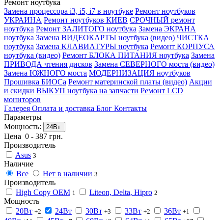
Ремонт ноутбука
Замена процессора i3, i5, i7 в ноутбуке
Ремонт ноутбуков
УКРАИНА
Ремонт ноутбуков КИЕВ
СРОЧНЫЙ ремонт
ноутбука
Ремонт ЗАЛИТОГО ноутбука
Замена ЭКРАНА
ноутбука
Замена ВИДЕОКАРТЫ ноутбука (видео)
ЧИСТКА
ноутбука
Замена КЛАВИАТУРЫ ноутбука
Ремонт КОРПУСА
ноутбука (видео)
Ремонт БЛОКА ПИТАНИЯ ноутбука
Замена
ПРИВОДА чтения дисков
Замена СЕВЕРНОГО моста (видео)
Замена ЮЖНОГО моста
МОДЕРНИЗАЦИЯ ноутбуков
Прошивка БИОСа
Ремонт материнской платы (видео)
Акции
и скидки
ВЫКУП ноутбука на запчасти
Ремонт LCD
мониторов
Галерея
Оплата и доставка
Блог
Контакты
Параметры
Мощность:
24Вт
Цена
0
-
387
грн.
Производитель
Asus
3
Наличие
Все
Нет в наличии
3
Производитель
High Copy OEM
Liteon, Delta, Hipro
1
2
Мощность
20Вт
24Вт
30Вт
33Вт
36Вт
+2
+3
+2
+1