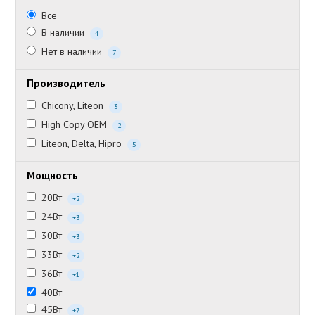
Все
В наличии
4
Нет в наличии
7
Производитель
Chicony, Liteon
3
High Copy OEM
2
Liteon, Delta, Hipro
5
Мощность
20Вт
+2
24Вт
+3
30Вт
+3
33Вт
+2
36Вт
+1
40Вт
45Вт
+7