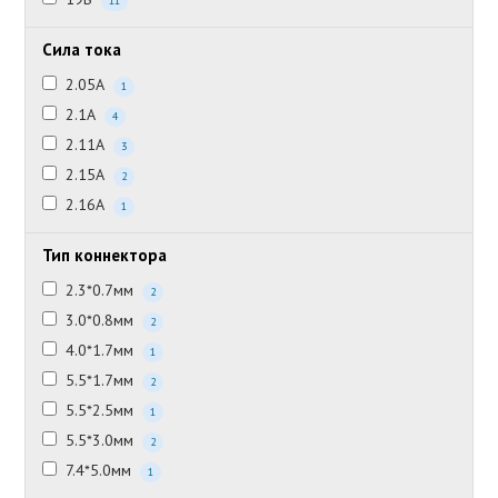
11
Сила тока
2.05А
1
2.1А
4
2.11А
3
2.15А
2
2.16А
1
Тип коннектора
2.3*0.7мм
2
3.0*0.8мм
2
4.0*1.7мм
1
5.5*1.7мм
2
5.5*2.5мм
1
5.5*3.0мм
2
7.4*5.0мм
1