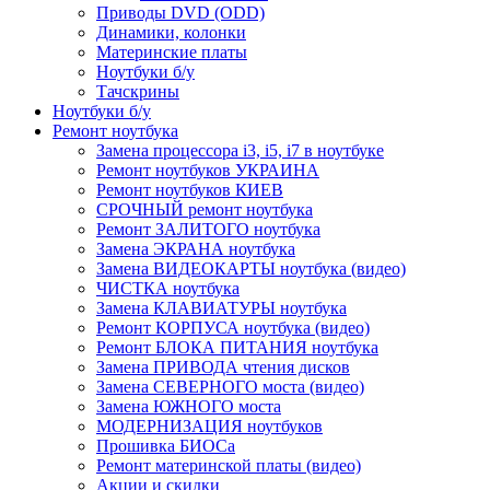
Приводы DVD (ODD)
Динамики, колонки
Материнские платы
Ноутбуки б/у
Тачскрины
Ноутбуки б/у
Ремонт ноутбука
Замена процессора i3, i5, i7 в ноутбуке
Ремонт ноутбуков УКРАИНА
Ремонт ноутбуков КИЕВ
СРОЧНЫЙ ремонт ноутбука
Ремонт ЗАЛИТОГО ноутбука
Замена ЭКРАНА ноутбука
Замена ВИДЕОКАРТЫ ноутбука (видео)
ЧИСТКА ноутбука
Замена КЛАВИАТУРЫ ноутбука
Ремонт КОРПУСА ноутбука (видео)
Ремонт БЛОКА ПИТАНИЯ ноутбука
Замена ПРИВОДА чтения дисков
Замена СЕВЕРНОГО моста (видео)
Замена ЮЖНОГО моста
МОДЕРНИЗАЦИЯ ноутбуков
Прошивка БИОСа
Ремонт материнской платы (видео)
Акции и скидки