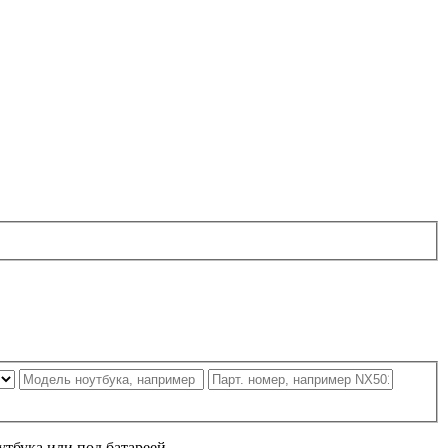
утбука или под батареей