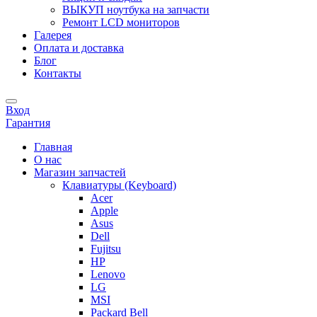
ВЫКУП ноутбука на запчасти
Ремонт LCD мониторов
Галерея
Оплата и доставка
Блог
Контакты
Вход
Гарантия
Главная
О нас
Магазин запчастей
Клавиатуры (Keyboard)
Acer
Apple
Asus
Dell
Fujitsu
HP
Lenovo
LG
MSI
Packard Bell