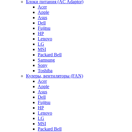
Блоки питания (AC Adaptor)
Acer
Apple
Asus
Dell
Fujitsu
HP
Lenovo
LG
MSI
Packard Bell
Samsung
Sony
Toshiba
Кулеры, вентиляторы (FAN)
Acer
Apple
Asus
Dell
Fujitsu
HP
Lenovo
LG
MSI
Packard Bell