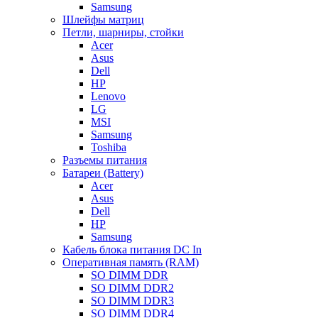
Samsung
Шлейфы матриц
Петли, шарниры, стойки
Acer
Asus
Dell
HP
Lenovo
LG
MSI
Samsung
Toshiba
Разъемы питания
Батареи (Battery)
Acer
Asus
Dell
HP
Samsung
Кабель блока питания DC In
Оперативная память (RAM)
SO DIMM DDR
SO DIMM DDR2
SO DIMM DDR3
SO DIMM DDR4