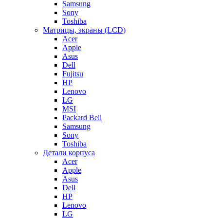
Samsung
Sony
Toshiba
Матрицы, экраны (LCD)
Acer
Apple
Asus
Dell
Fujitsu
HP
Lenovo
LG
MSI
Packard Bell
Samsung
Sony
Toshiba
Детали корпуса
Acer
Apple
Asus
Dell
HP
Lenovo
LG