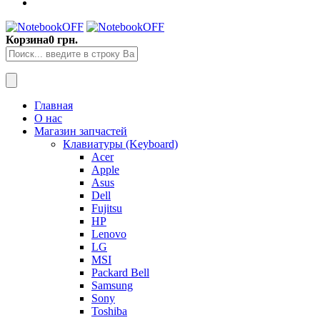
Корзина
0 грн.
Главная
О нас
Магазин запчастей
Клавиатуры (Keyboard)
Acer
Apple
Asus
Dell
Fujitsu
HP
Lenovo
LG
MSI
Packard Bell
Samsung
Sony
Toshiba