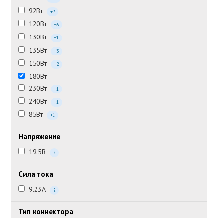
92Вт
+2
120Вт
+6
130Вт
+1
135Вт
+3
150Вт
+2
180Вт
230Вт
+1
240Вт
+1
85Вт
+1
Напряжение
19.5В
2
Сила тока
9.23А
2
Тип коннектора