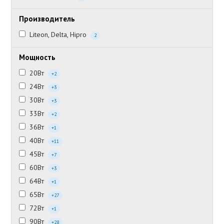
Производитель
Liteon, Delta, Hipro
2
Мощность
20Вт
+2
24Вт
+3
30Вт
+3
33Вт
+2
36Вт
+1
40Вт
+11
45Вт
+7
60Вт
+3
64Вт
+1
65Вт
+27
72Вт
+1
90Вт
+28