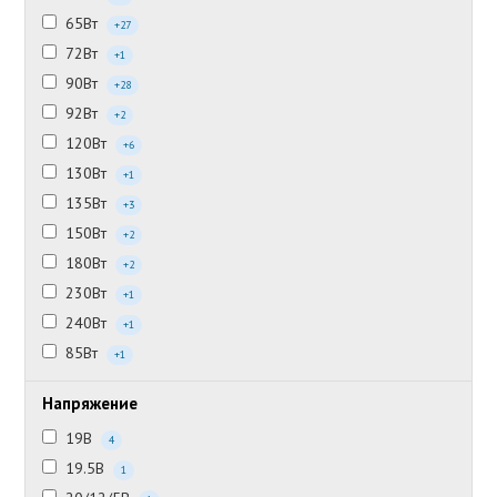
65Вт
+27
72Вт
+1
90Вт
+28
92Вт
+2
120Вт
+6
130Вт
+1
135Вт
+3
150Вт
+2
180Вт
+2
230Вт
+1
240Вт
+1
85Вт
+1
Напряжение
19В
4
19.5В
1