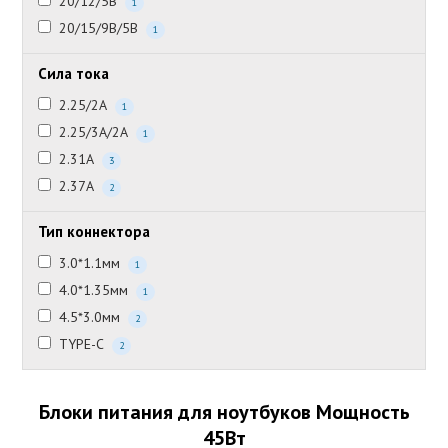
20/12/5В
1
20/15/9В/5В
1
Сила тока
2.25/2А
1
2.25/3А/2А
1
2.31А
3
2.37А
2
Тип коннектора
3.0*1.1мм
1
4.0*1.35мм
1
4.5*3.0мм
2
TYPE-C
2
Блоки питания для ноутбуков Мощность
45Вт