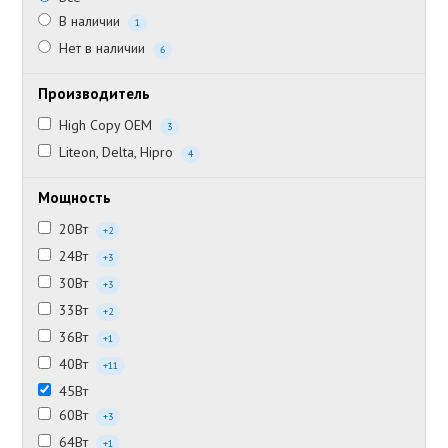
В наличии
1
Нет в наличии
6
Производитель
High Copy OEM
3
Liteon, Delta, Hipro
4
Мощность
20Вт
+2
24Вт
+3
30Вт
+3
33Вт
+2
36Вт
+1
40Вт
+11
45Вт
60Вт
+3
64Вт
+1