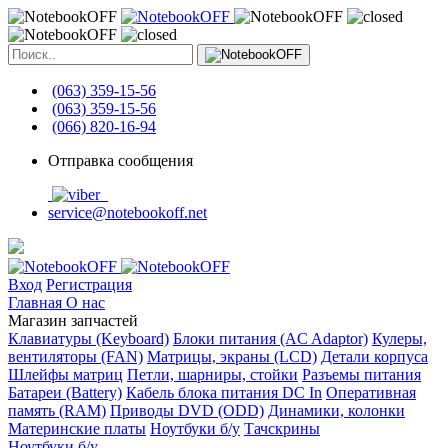
(063) 359-15-56
(063) 359-15-56
(066) 820-16-94
Отправка сообщения
service@notebookoff.net
Вход
Регистрация
Главная
О нас
Магазин запчастей
Клавиатуры (Keyboard)
Блоки питания (AC Adaptor)
Кулеры,
вентиляторы (FAN)
Матрицы, экраны (LCD)
Детали корпуса
Шлейфы матриц
Петли, шарниры, стойки
Разъемы питания
Батареи (Battery)
Кабель блока питания DC In
Оперативная
память (RAM)
Приводы DVD (ODD)
Динамики, колонки
Материнские платы
Ноутбуки б/у
Тачскрины
Ноутбуки б/у