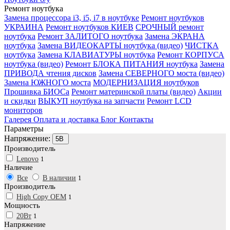
Ремонт ноутбука
Замена процессора i3, i5, i7 в ноутбуке
Ремонт ноутбуков
УКРАИНА
Ремонт ноутбуков КИЕВ
СРОЧНЫЙ ремонт
ноутбука
Ремонт ЗАЛИТОГО ноутбука
Замена ЭКРАНА
ноутбука
Замена ВИДЕОКАРТЫ ноутбука (видео)
ЧИСТКА
ноутбука
Замена КЛАВИАТУРЫ ноутбука
Ремонт КОРПУСА
ноутбука (видео)
Ремонт БЛОКА ПИТАНИЯ ноутбука
Замена
ПРИВОДА чтения дисков
Замена СЕВЕРНОГО моста (видео)
Замена ЮЖНОГО моста
МОДЕРНИЗАЦИЯ ноутбуков
Прошивка БИОСа
Ремонт материнской платы (видео)
Акции
и скидки
ВЫКУП ноутбука на запчасти
Ремонт LCD
мониторов
Галерея
Оплата и доставка
Блог
Контакты
Параметры
Напряжение:
5В
Производитель
Lenovo
1
Наличие
Все
В наличии
1
Производитель
High Copy OEM
1
Мощность
20Вт
1
Напряжение