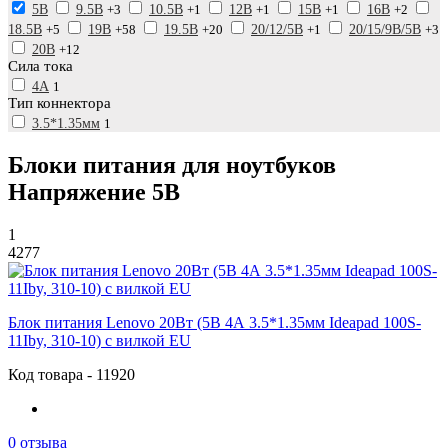
5В
9.5В
+3
10.5В
+1
12В
+1
15В
+1
16В
+2
18.5В
+5
19В
+58
19.5В
+20
20/12/5В
+1
20/15/9В/5В
+3
20В
+12
Сила тока
4А
1
Тип коннектора
3.5*1.35мм
1
Блоки питания для ноутбуков
Напряжение 5В
1
4277
Блок питания Lenovo 20Вт (5В 4А 3.5*1.35мм Ideapad 100S-
11Iby, 310-10) с вилкой EU
Код товара - 11920
0 отзыва