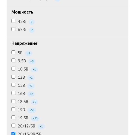
Мощность
45Вт
1
65Вт
2
Напряжение
5В
+1
9.5В
+3
10.5В
+1
12В
+1
15В
+1
16В
+2
18.5В
+5
19В
+58
19.5В
+20
20/12/5В
+1
20/15/9В/5В