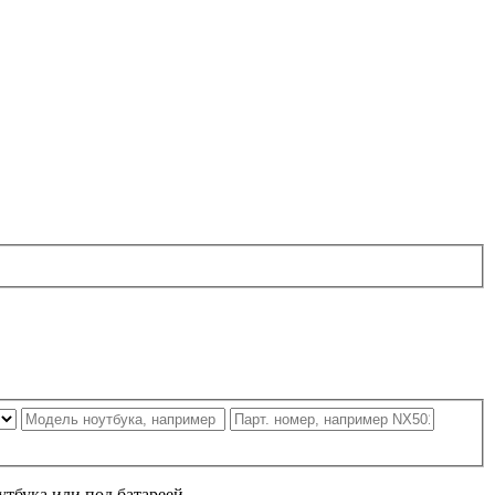
утбука или под батареей