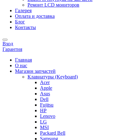
Ремонт LCD мониторов
Галерея
Оплата и доставка
Блог
Контакты
Вход
Гарантия
Главная
О нас
Магазин запчастей
Клавиатуры (Keyboard)
Acer
Apple
Asus
Dell
Fujitsu
HP
Lenovo
LG
MSI
Packard Bell
Samsung