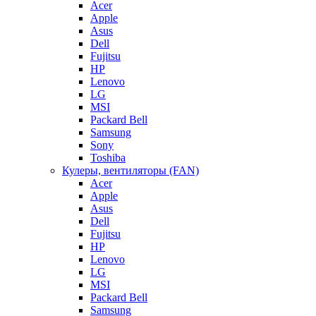
Acer
Apple
Asus
Dell
Fujitsu
HP
Lenovo
LG
MSI
Packard Bell
Samsung
Sony
Toshiba
Кулеры, вентиляторы (FAN)
Acer
Apple
Asus
Dell
Fujitsu
HP
Lenovo
LG
MSI
Packard Bell
Samsung