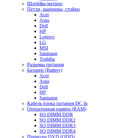
Шлейфы матриц
Петли, шарниры, стойки
Acer
Asus
Dell
HP
Lenovo
LG
MSI
Samsung
Toshiba
Разъемы питания
Батареи (Battery)
Acer
Asus
Dell
HP
Samsung
Кабель блока питания DC In
Оперативная память (RAM)
SO DIMM DDR
SO DIMM DDR2
SO DIMM DDR3
SO DIMM DDR4
Приводы DVD (ODD)