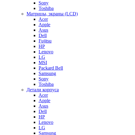
Sony
Toshiba
Матрицы, экраны (LCD)
Acer
Apple
Asus
Dell
Fujitsu
HP
Lenovo
LG
MSI
Packard Bell
Samsung
Sony
Toshiba
Детали корпуса
Acer
Apple
Asus
Dell
HP
Lenovo
LG
Samsung