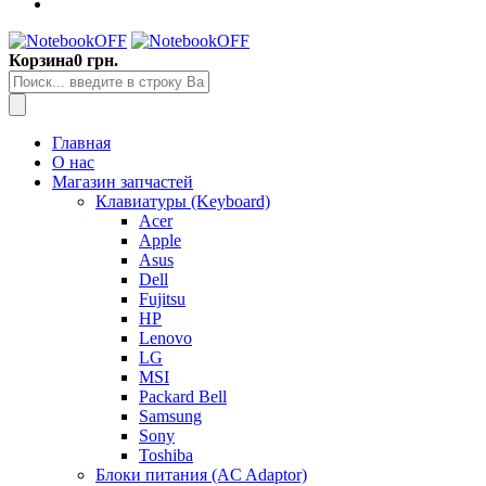
Корзина
0 грн.
Главная
О нас
Магазин запчастей
Клавиатуры (Keyboard)
Acer
Apple
Asus
Dell
Fujitsu
HP
Lenovo
LG
MSI
Packard Bell
Samsung
Sony
Toshiba
Блоки питания (AC Adaptor)