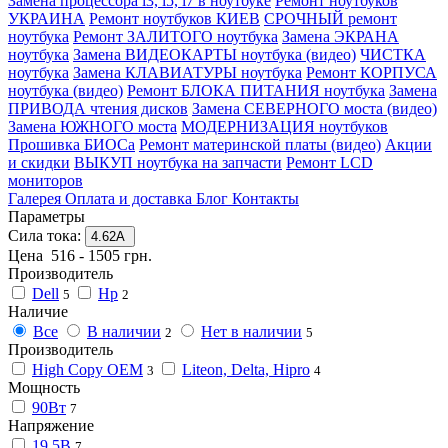
Замена процессора i3, i5, i7 в ноутбуке
Ремонт ноутбуков
УКРАИНА
Ремонт ноутбуков КИЕВ
СРОЧНЫЙ ремонт
ноутбука
Ремонт ЗАЛИТОГО ноутбука
Замена ЭКРАНА
ноутбука
Замена ВИДЕОКАРТЫ ноутбука (видео)
ЧИСТКА
ноутбука
Замена КЛАВИАТУРЫ ноутбука
Ремонт КОРПУСА
ноутбука (видео)
Ремонт БЛОКА ПИТАНИЯ ноутбука
Замена
ПРИВОДА чтения дисков
Замена СЕВЕРНОГО моста (видео)
Замена ЮЖНОГО моста
МОДЕРНИЗАЦИЯ ноутбуков
Прошивка БИОСа
Ремонт материнской платы (видео)
Акции
и скидки
ВЫКУП ноутбука на запчасти
Ремонт LCD
мониторов
Галерея
Оплата и доставка
Блог
Контакты
Параметры
Сила тока:
4.62А
Цена
516
-
1505
грн.
Производитель
Dell
Hp
5
2
Наличие
Все
В наличии
Нет в наличии
2
5
Производитель
High Copy OEM
Liteon, Delta, Hipro
3
4
Мощность
90Вт
7
Напряжение
19.5В
7