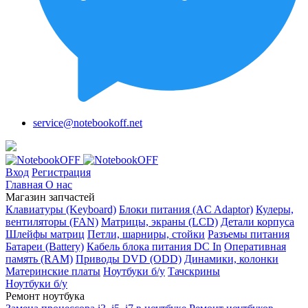
service@notebookoff.net
Вход
Регистрация
Главная
О нас
Магазин запчастей
Клавиатуры (Keyboard)
Блоки питания (AC Adaptor)
Кулеры,
вентиляторы (FAN)
Матрицы, экраны (LCD)
Детали корпуса
Шлейфы матриц
Петли, шарниры, стойки
Разъемы питания
Батареи (Battery)
Кабель блока питания DC In
Оперативная
память (RAM)
Приводы DVD (ODD)
Динамики, колонки
Материнские платы
Ноутбуки б/у
Тачскрины
Ноутбуки б/у
Ремонт ноутбука