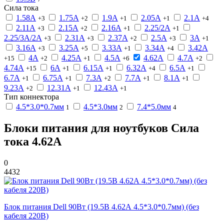
Сила тока
1.58А
1.75А
1.9А
2.05А
2.1А
+3
+2
+1
+1
+4
2.11А
2.15А
2.16А
2.25/2А
+3
+2
+1
+1
2.25/3А/2А
2.31А
2.37А
2.5А
3А
+3
+3
+2
+3
+1
3.16А
3.25А
3.33А
3.34А
3.42А
+3
+5
+1
+4
4А
4.25А
4.5А
4.62А
4.7А
+15
+2
+1
+6
+2
4.74А
6А
6.15А
6.32А
6.5А
+15
+1
+1
+4
+1
6.7А
6.75А
7.3А
7.7А
8.1А
+1
+1
+2
+1
+1
9.23А
12.31А
12.43А
+2
+1
+1
Тип коннектора
4.5*3.0*0.7мм
4.5*3.0мм
7.4*5.0мм
1
2
4
Блоки питания для ноутбуков Сила
тока 4.62А
0
4432
Блок питания Dell 90Вт (19.5В 4.62А 4.5*3.0*0.7мм) (без
кабеля 220В)