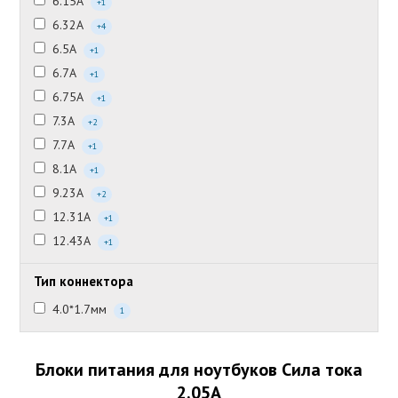
6.15А
+1
6.32А
+4
6.5А
+1
6.7А
+1
6.75А
+1
7.3А
+2
7.7А
+1
8.1А
+1
9.23А
+2
12.31А
+1
12.43А
+1
Тип коннектора
4.0*1.7мм
1
Блоки питания для ноутбуков Сила тока
2.05А