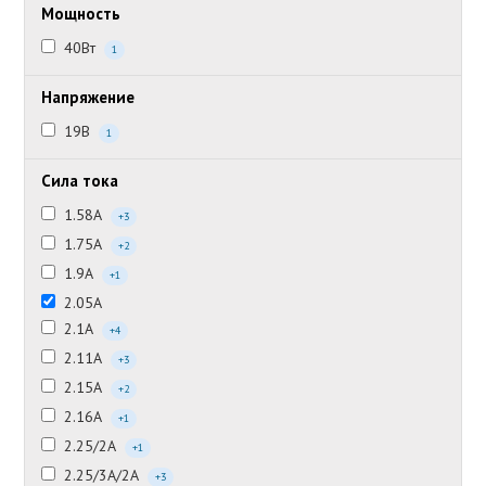
Мощность
40Вт
1
Напряжение
19В
1
Сила тока
1.58А
+3
1.75А
+2
1.9А
+1
2.05А
2.1А
+4
2.11А
+3
2.15А
+2
2.16А
+1
2.25/2А
+1
2.25/3А/2А
+3