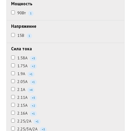
Мощность
90Вт
1
Напряжение
15В
1
Сила тока
1.58А
+3
1.75А
+2
1.9А
+1
2.05А
+1
2.1А
+4
2.11А
+3
2.15А
+2
2.16А
+1
2.25/2А
+1
2.25/3А/2А
+3