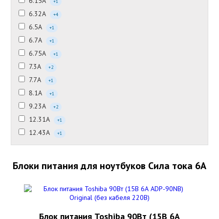
6.15А
+1
6.32А
+4
6.5А
+1
6.7А
+1
6.75А
+1
7.3А
+2
7.7А
+1
8.1А
+1
9.23А
+2
12.31А
+1
12.43А
+1
Блоки питания для ноутбуков Сила тока 6А
Блок питания Toshiba 90Вт (15В 6А