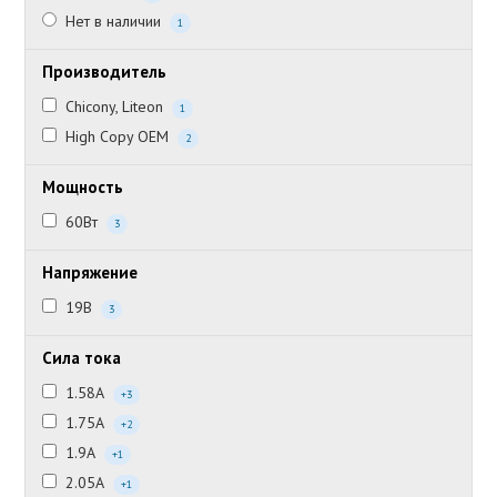
Нет в наличии
1
Производитель
Chicony, Liteon
1
High Copy OEM
2
Мощность
60Вт
3
Напряжение
19В
3
Сила тока
1.58А
+3
1.75А
+2
1.9А
+1
2.05А
+1