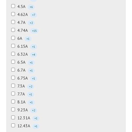
4.5А
+6
4.62А
+7
4.7А
+2
4.74А
+15
6А
+1
6.15А
+1
6.32А
+4
6.5А
+1
6.7А
+1
6.75А
+1
7.3А
+2
7.7А
+1
8.1А
+1
9.23А
+2
12.31А
+1
12.43А
+1