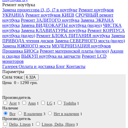
Ремонт ноутбука
Замена процессора i3, i5, i7 в ноутбуке
Ремонт ноутбуков
УКРАИНА
Ремонт ноутбуков КИЕВ
СРОЧНЫЙ ремонт
ноутбука
Ремонт ЗАЛИТОГО ноутбука
Замена ЭКРАНА
ноутбука
Замена ВИДЕОКАРТЫ ноутбука (видео)
ЧИСТКА
ноутбука
Замена КЛАВИАТУРЫ ноутбука
Ремонт КОРПУСА
ноутбука (видео)
Ремонт БЛОКА ПИТАНИЯ ноутбука
Замена
ПРИВОДА чтения дисков
Замена СЕВЕРНОГО моста (видео)
Замена ЮЖНОГО моста
МОДЕРНИЗАЦИЯ ноутбуков
Прошивка БИОСа
Ремонт материнской платы (видео)
Акции
и скидки
ВЫКУП ноутбука на запчасти
Ремонт LCD
мониторов
Галерея
Оплата и доставка
Блог
Контакты
Параметры
Сила тока:
6.32А
Цена
0
-
1290
грн.
Производитель
Acer
1
Asus
1
LG
1
Toshiba
1
Наличие
Все
В наличии
3
Нет в наличии
1
Производитель
Delta, Liteon
1
Liteon, Delta, Hipro
3