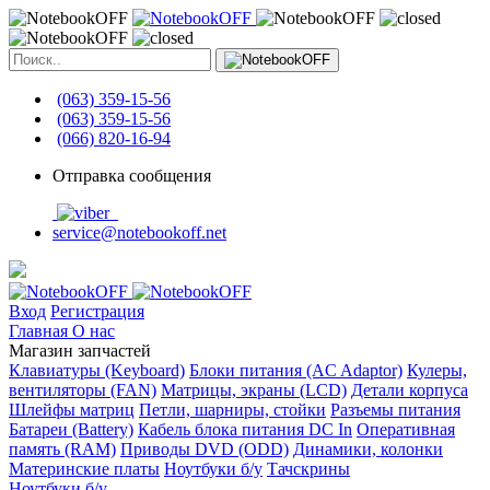
(063) 359-15-56
(063) 359-15-56
(066) 820-16-94
Отправка сообщения
service@notebookoff.net
Вход
Регистрация
Главная
О нас
Магазин запчастей
Клавиатуры (Keyboard)
Блоки питания (AC Adaptor)
Кулеры,
вентиляторы (FAN)
Матрицы, экраны (LCD)
Детали корпуса
Шлейфы матриц
Петли, шарниры, стойки
Разъемы питания
Батареи (Battery)
Кабель блока питания DC In
Оперативная
память (RAM)
Приводы DVD (ODD)
Динамики, колонки
Материнские платы
Ноутбуки б/у
Тачскрины
Ноутбуки б/у