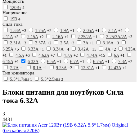
Мощность
120Вт
4
Напряжение
19В
4
Сила тока
1.58А
+3
1.75А
+2
1.9А
+1
2.05А
+1
2.1А
+4
2.11А
+3
2.15А
+2
2.16А
+1
2.25/2А
+1
2.25/3А/2А
+3
2.31А
+3
2.37А
+2
2.5А
+3
3А
+1
3.16А
+3
3.25А
+5
3.33А
+1
3.34А
+4
3.42А
+15
4А
+2
4.25А
+1
4.5А
+6
4.62А
+7
4.7А
+2
4.74А
+15
6А
+1
6.15А
+1
6.32А
6.5А
+1
6.7А
+1
6.75А
+1
7.3А
+2
7.7А
+1
8.1А
+1
9.23А
+2
12.31А
+1
12.43А
+1
Тип коннектора
5.5*1.7мм
1
5.5*2.5мм
3
Блоки питания для ноутбуков Сила
тока 6.32А
3
4431