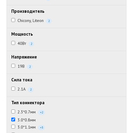
Производитель
Chicony, Liteon
2
Мощность
40Вт
2
Напряжение
19В
2
Сила тока
2.1А
2
Тип коннектора
2.3*0.7мм
+2
3.0*0.8мм
3.0*1.1мм
+3