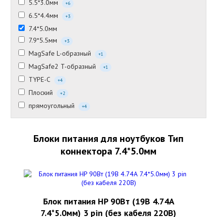
5.5*3.0мм
+6
6.5*4.4мм
+3
7.4*5.0мм
7.9*5.5мм
+3
MagSafe L-образный
+1
MagSafe2 T-образный
+1
TYPE-C
+4
Плоский
+2
прямоугольный
+4
Блоки питания для ноутбуков Тип
коннектора 7.4*5.0мм
Блок питания HP 90Вт (19В 4.74А
7.4*5.0мм) 3 pin (без кабеля 220В)