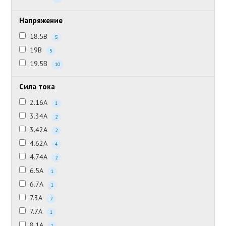
Напряжение
18.5В
5
19В
5
19.5В
10
Сила тока
2.16А
1
3.34А
2
3.42А
2
4.62А
4
4.74А
2
6.5А
1
6.7А
1
7.3А
2
7.7А
1
8.1А
1