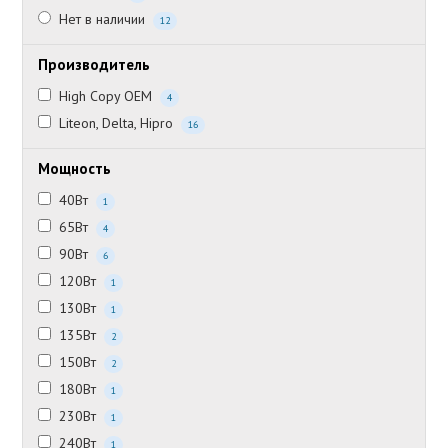
Нет в наличии
12
Производитель
High Copy OEM
4
Liteon, Delta, Hipro
16
Мощность
40Вт
1
65Вт
4
90Вт
6
120Вт
1
130Вт
1
135Вт
2
150Вт
2
180Вт
1
230Вт
1
240Вт
1