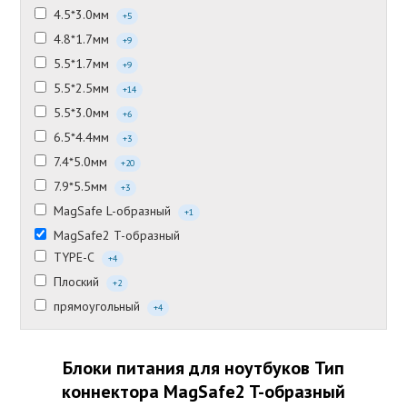
4.5*3.0мм
+5
4.8*1.7мм
+9
5.5*1.7мм
+9
5.5*2.5мм
+14
5.5*3.0мм
+6
6.5*4.4мм
+3
7.4*5.0мм
+20
7.9*5.5мм
+3
MagSafe L-образный
+1
MagSafe2 T-образный
TYPE-C
+4
Плоский
+2
прямоугольный
+4
Блоки питания для ноутбуков Тип
коннектора MagSafe2 T-образный