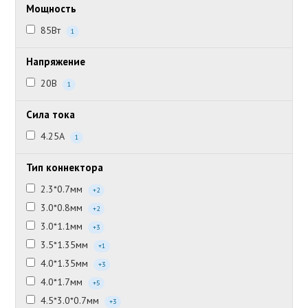
Мощность
85Вт
1
Напряжение
20В
1
Сила тока
4.25А
1
Тип коннектора
2.3*0.7мм
+2
3.0*0.8мм
+2
3.0*1.1мм
+3
3.5*1.35мм
+1
4.0*1.35мм
+3
4.0*1.7мм
+5
4.5*3.0*0.7мм
+3