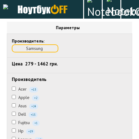
Параметры
Производитель:
Samsung
Цена
279
-
1462
грн.
Производитель
Acer
+13
Apple
+2
Asus
+24
Dell
+15
Fujitsu
+1
Hp
+19