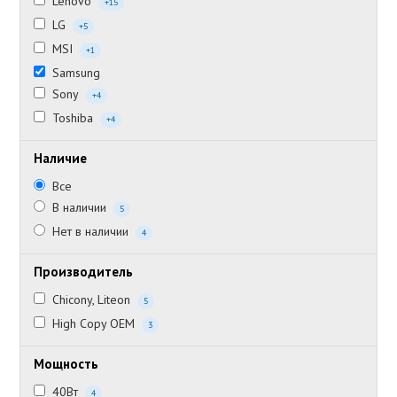
Lenovo
+15
LG
+5
MSI
+1
Samsung
Sony
+4
Toshiba
+4
Наличие
Все
В наличии
5
Нет в наличии
4
Производитель
Chicony, Liteon
5
High Copy OEM
3
Мощность
40Вт
4