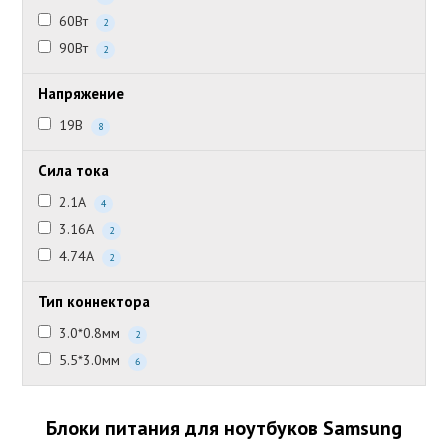
60Вт
2
90Вт
2
Напряжение
19В
8
Сила тока
2.1А
4
3.16А
2
4.74А
2
Тип коннектора
3.0*0.8мм
2
5.5*3.0мм
6
Блоки питания для ноутбуков Samsung