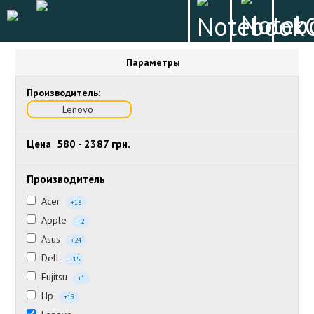
Параметры
Производитель:
Lenovo
Цена
580
-
2387
грн.
Производитель
Acer
+13
Apple
+2
Asus
+24
Dell
+15
Fujitsu
+1
Hp
+19