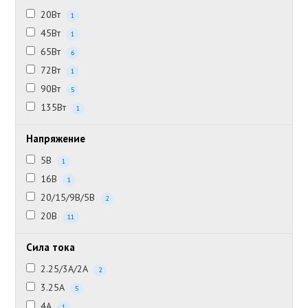
20Вт
1
45Вт
1
65Вт
6
72Вт
1
90Вт
5
135Вт
1
Напряжение
5В
1
16В
1
20/15/9В/5В
2
20В
11
Сила тока
2.25/3А/2А
2
3.25А
5
4А
1