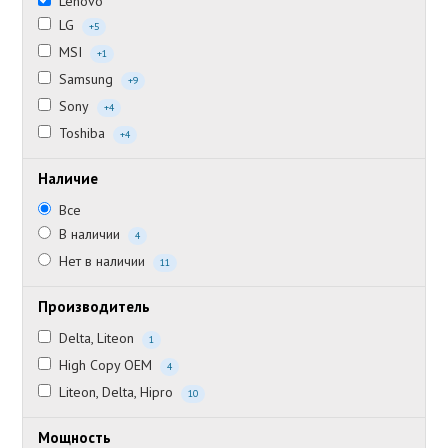
Lenovo
LG
+5
MSI
+1
Samsung
+9
Sony
+4
Toshiba
+4
Наличие
Все
В наличии
4
Нет в наличии
11
Производитель
Delta, Liteon
1
High Copy OEM
4
Liteon, Delta, Hipro
10
Мощность