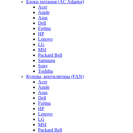
Блоки питания (AC Adaptor)
Acer
Apple
Asus
Dell
Fujitsu
HP
Lenovo
LG
MSI
Packard Bell
Samsung
Sony
Toshiba
Кулеры, вентиляторы (FAN)
Acer
Apple
Asus
Dell
Fujitsu
HP
Lenovo
LG
MSI
Packard Bell