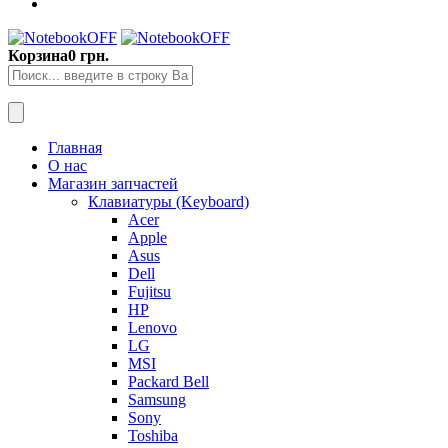
Корзина
0 грн.
Главная
О нас
Магазин запчастей
Клавиатуры (Keyboard)
Acer
Apple
Asus
Dell
Fujitsu
HP
Lenovo
LG
MSI
Packard Bell
Samsung
Sony
Toshiba