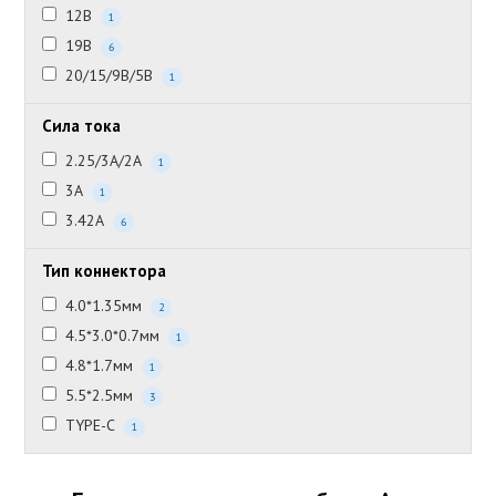
12В
1
19В
6
20/15/9В/5В
1
Сила тока
2.25/3А/2А
1
3А
1
3.42А
6
Тип коннектора
4.0*1.35мм
2
4.5*3.0*0.7мм
1
4.8*1.7мм
1
5.5*2.5мм
3
TYPE-C
1