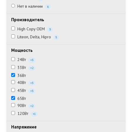
Нет в наличии
6
Производитель
High Copy OEM
3
Liteon, Delta, Hipro
5
Мощность
24Вт
+3
33Вт
+2
36Вт
40Вт
+3
45Вт
+3
65Вт
90Вт
+2
120Вт
+1
Напряжение