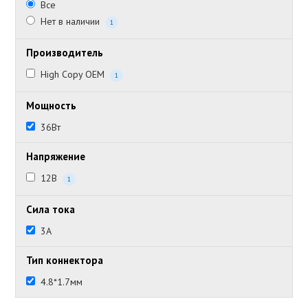
Все
Нет в наличии
1
Производитель
High Copy OEM
1
Мощность
36Вт
Напряжение
12В
1
Сила тока
3А
Тип коннектора
4.8*1.7мм