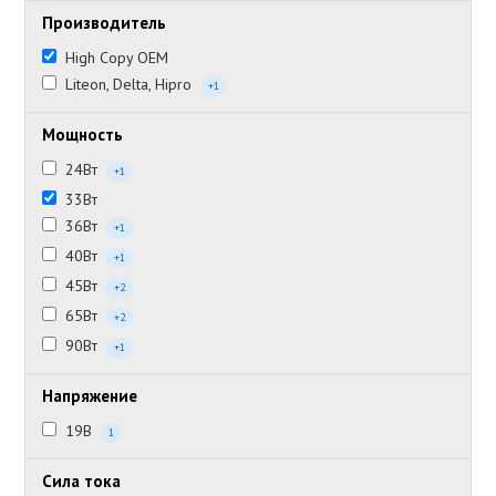
Производитель
High Copy OEM
Liteon, Delta, Hipro
+1
Мощность
24Вт
+1
33Вт
36Вт
+1
40Вт
+1
45Вт
+2
65Вт
+2
90Вт
+1
Напряжение
19В
1
Сила тока