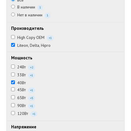
Все
В наличии
1
Нет в наличии
1
Производитель
High Copy OEM
+1
Liteon, Delta, Hipro
Мощность
24Вт
+2
33Вт
+1
40Вт
45Вт
+1
65Вт
+5
90Вт
+1
120Вт
+1
Напряжение