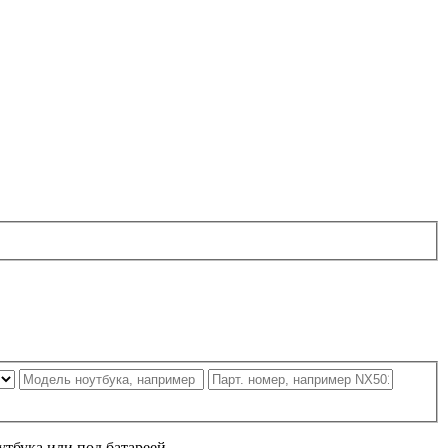
утбука или под батареей