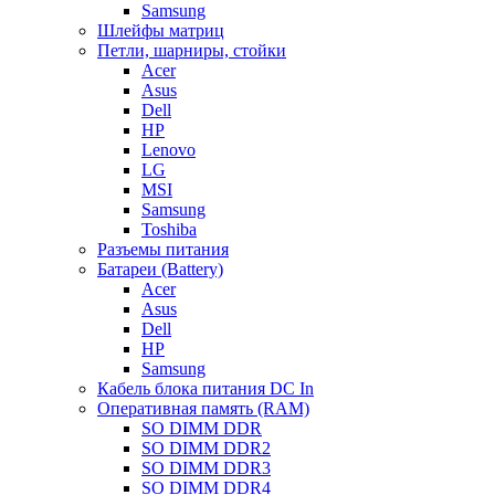
Samsung
Шлейфы матриц
Петли, шарниры, стойки
Acer
Asus
Dell
HP
Lenovo
LG
MSI
Samsung
Toshiba
Разъемы питания
Батареи (Battery)
Acer
Asus
Dell
HP
Samsung
Кабель блока питания DC In
Оперативная память (RAM)
SO DIMM DDR
SO DIMM DDR2
SO DIMM DDR3
SO DIMM DDR4