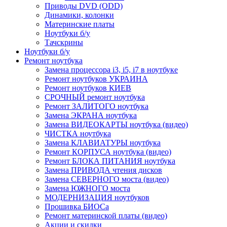
Приводы DVD (ODD)
Динамики, колонки
Материнские платы
Ноутбуки б/у
Тачскрины
Ноутбуки б/у
Ремонт ноутбука
Замена процессора i3, i5, i7 в ноутбуке
Ремонт ноутбуков УКРАИНА
Ремонт ноутбуков КИЕВ
СРОЧНЫЙ ремонт ноутбука
Ремонт ЗАЛИТОГО ноутбука
Замена ЭКРАНА ноутбука
Замена ВИДЕОКАРТЫ ноутбука (видео)
ЧИСТКА ноутбука
Замена КЛАВИАТУРЫ ноутбука
Ремонт КОРПУСА ноутбука (видео)
Ремонт БЛОКА ПИТАНИЯ ноутбука
Замена ПРИВОДА чтения дисков
Замена СЕВЕРНОГО моста (видео)
Замена ЮЖНОГО моста
МОДЕРНИЗАЦИЯ ноутбуков
Прошивка БИОСа
Ремонт материнской платы (видео)
Акции и скидки