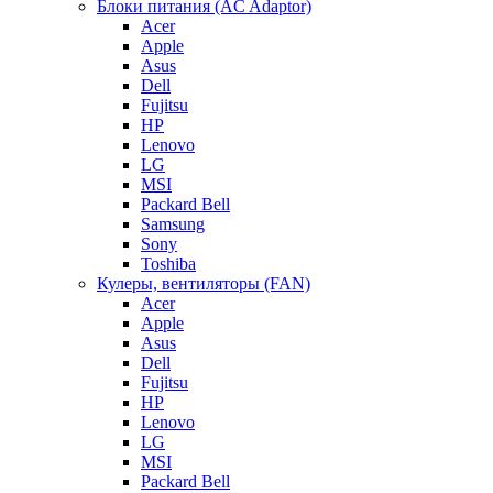
Блоки питания (AC Adaptor)
Acer
Apple
Asus
Dell
Fujitsu
HP
Lenovo
LG
MSI
Packard Bell
Samsung
Sony
Toshiba
Кулеры, вентиляторы (FAN)
Acer
Apple
Asus
Dell
Fujitsu
HP
Lenovo
LG
MSI
Packard Bell