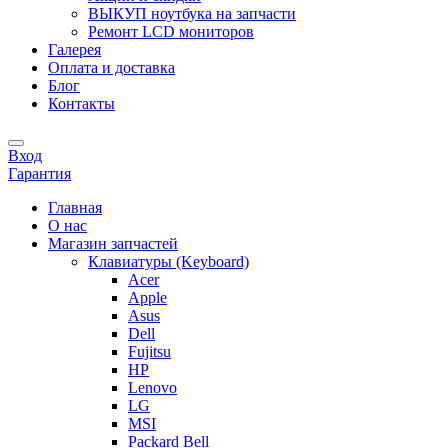
ВЫКУП ноутбука на запчасти
Ремонт LCD мониторов
Галерея
Оплата и доставка
Блог
Контакты
Вход
Гарантия
Главная
О нас
Магазин запчастей
Клавиатуры (Keyboard)
Acer
Apple
Asus
Dell
Fujitsu
HP
Lenovo
LG
MSI
Packard Bell