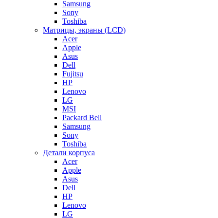
Samsung
Sony
Toshiba
Матрицы, экраны (LCD)
Acer
Apple
Asus
Dell
Fujitsu
HP
Lenovo
LG
MSI
Packard Bell
Samsung
Sony
Toshiba
Детали корпуса
Acer
Apple
Asus
Dell
HP
Lenovo
LG