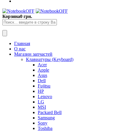
Корзина
0 грн.
Главная
О нас
Магазин запчастей
Клавиатуры (Keyboard)
Acer
Apple
Asus
Dell
Fujitsu
HP
Lenovo
LG
MSI
Packard Bell
Samsung
Sony
Toshiba