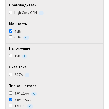
Производитель
High Copy OEM
1
Мощность
45Вт
65Вт
+2
Напряжение
19В
1
Сила тока
2.37А
1
Тип коннектора
3.0*1.1мм
+1
4.0*1.35мм
TYPE-C
+1