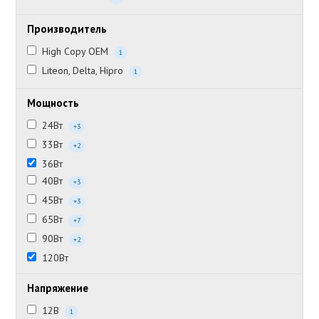
Производитель
High Copy OEM
1
Liteon, Delta, Hipro
1
Мощность
24Вт
+3
33Вт
+2
36Вт
40Вт
+3
45Вт
+3
65Вт
+7
90Вт
+2
120Вт
Напряжение
12В
1