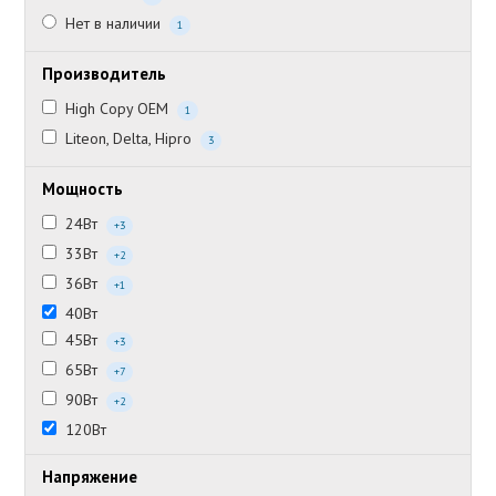
Нет в наличии
1
Производитель
High Copy OEM
1
Liteon, Delta, Hipro
3
Мощность
24Вт
+3
33Вт
+2
36Вт
+1
40Вт
45Вт
+3
65Вт
+7
90Вт
+2
120Вт
Напряжение