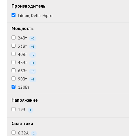
Производитель
Liteon, Delta, Hipro
Мощность
24Вт
+2
33Вт
+1
40Вт
+2
45Вт
+1
65Вт
+5
90Вт
+1
120Вт
Напряжение
19В
1
Сила тока
6.32А
1