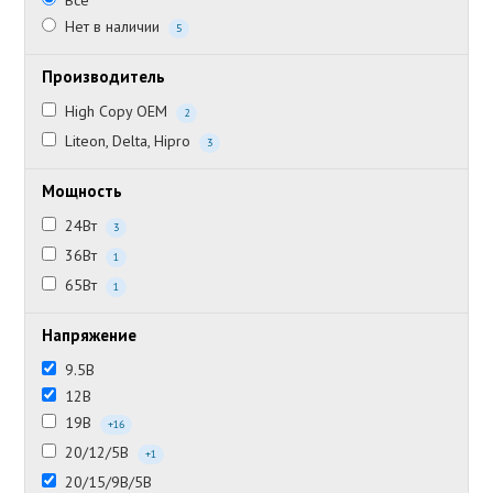
Все
Нет в наличии
5
Производитель
High Copy OEM
2
Liteon, Delta, Hipro
3
Мощность
24Вт
3
36Вт
1
65Вт
1
Напряжение
9.5В
12В
19В
+16
20/12/5В
+1
20/15/9В/5В