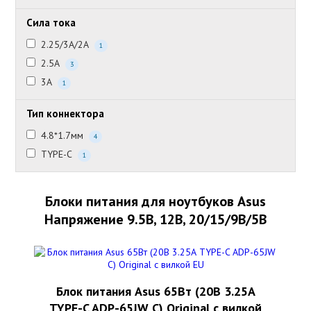
Сила тока
2.25/3А/2А
1
2.5А
3
3А
1
Тип коннектора
4.8*1.7мм
4
TYPE-C
1
Блоки питания для ноутбуков Asus
Напряжение 9.5В, 12В, 20/15/9В/5В
Блок питания Asus 65Вт (20В 3.25А
TYPE-C ADP-65JW C) Original с вилкой