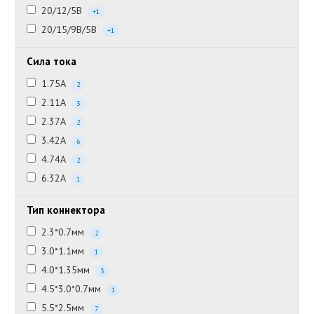
20/12/5В
+1
20/15/9В/5В
+1
Сила тока
1.75А
2
2.11А
3
2.37А
2
3.42А
6
4.74А
2
6.32А
1
Тип коннектора
2.3*0.7мм
2
3.0*1.1мм
1
4.0*1.35мм
3
4.5*3.0*0.7мм
1
5.5*2.5мм
7