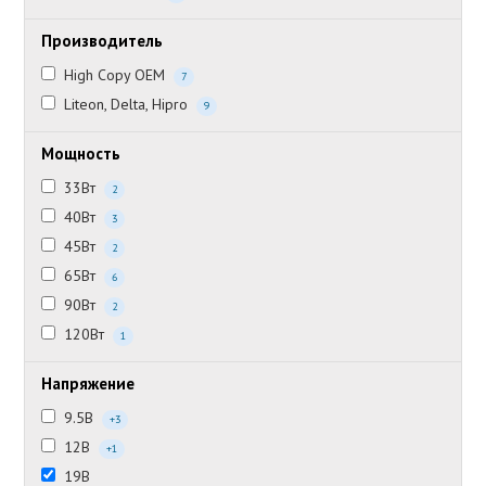
Производитель
High Copy OEM
7
Liteon, Delta, Hipro
9
Мощность
33Вт
2
40Вт
3
45Вт
2
65Вт
6
90Вт
2
120Вт
1
Напряжение
9.5В
+3
12В
+1
19В