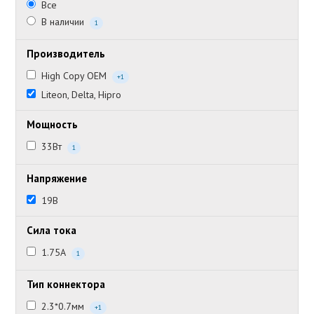
Все
В наличии
1
Производитель
High Copy OEM
+1
Liteon, Delta, Hipro
Мощность
33Вт
1
Напряжение
19В
Сила тока
1.75А
1
Тип коннектора
2.3*0.7мм
+1