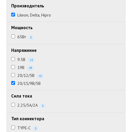
Производитель
Liteon, Delta, Hipro
Мощность
65Вт
1
Напряжение
9.5В
+2
19В
+9
20/12/5В
+1
20/15/9В/5В
Сила тока
2.25/3А/2А
1
Тип коннектора
TYPE-C
1