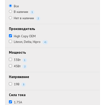
Все
В наличии
1
Нет в наличии
2
Производитель
High Copy OEM
Liteon, Delta, Hipro
+1
Мощность
33Вт
1
45Вт
2
Напряжение
19В
3
Сила тока
1.75А