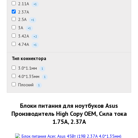
2.11А
+1
2.37А
2.5А
+1
3А
+1
3.42А
+2
4.74А
+1
Тип коннектора
3.0*1.1мм
1
4.0*1.35мм
1
Плоский
1
Блоки питания для ноутбуков Asus
Производитель High Copy OEM, Сила тока
1.75А, 2.37А