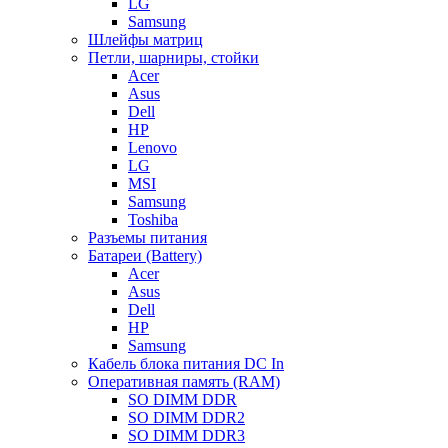
LG
Samsung
Шлейфы матриц
Петли, шарниры, стойки
Acer
Asus
Dell
HP
Lenovo
LG
MSI
Samsung
Toshiba
Разъемы питания
Батареи (Battery)
Acer
Asus
Dell
HP
Samsung
Кабель блока питания DC In
Оперативная память (RAM)
SO DIMM DDR
SO DIMM DDR2
SO DIMM DDR3