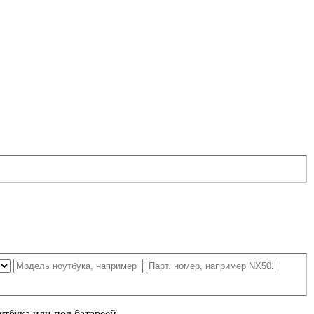
утбука или под батареей