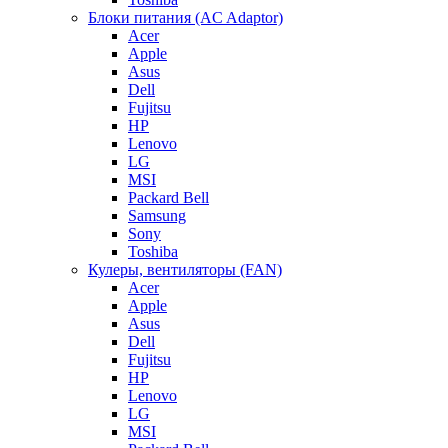
Блоки питания (AC Adaptor)
Acer
Apple
Asus
Dell
Fujitsu
HP
Lenovo
LG
MSI
Packard Bell
Samsung
Sony
Toshiba
Кулеры, вентиляторы (FAN)
Acer
Apple
Asus
Dell
Fujitsu
HP
Lenovo
LG
MSI