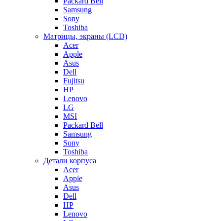
Packard Bell
Samsung
Sony
Toshiba
Матрицы, экраны (LCD)
Acer
Apple
Asus
Dell
Fujitsu
HP
Lenovo
LG
MSI
Packard Bell
Samsung
Sony
Toshiba
Детали корпуса
Acer
Apple
Asus
Dell
HP
Lenovo