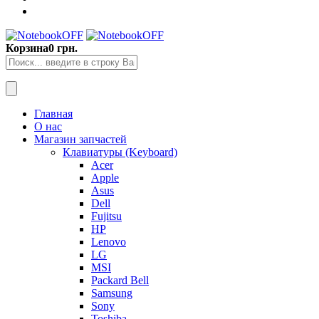
Корзина
0 грн.
Главная
О нас
Магазин запчастей
Клавиатуры (Keyboard)
Acer
Apple
Asus
Dell
Fujitsu
HP
Lenovo
LG
MSI
Packard Bell
Samsung
Sony
Toshiba