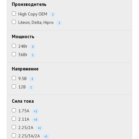
Производитель
High Copy OEM
2
Liteon, Delta, Hipro
2
Мощность
24Вт
3
36Вт
1
Напряжение
9.5В
3
12В
1
Сила тока
1.75А
+2
2.11А
+3
2.25/2А
+1
2.25/3А/2А
+1